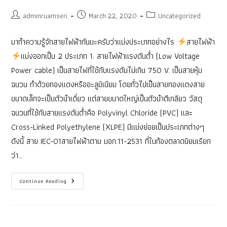
Post
Post
Post
adminruamseri
March 22, 2020
Uncategorized
author:
published:
category:
มาทำความรู้จักสายไฟฟ้ากันนะครับว่าแบ่งประเภทอย่างไร
สายไฟฟ้า
แบ่งออกเป็น 2 ประเภท 1. สายไฟฟ้าแรงดันต่ำ (Low Voltage
Power cable) เป็นสายไฟที่ใช้กับแรงดันไม่เกิน 750 V. เป็นสายหุ้ม
ฉนวน ทำด้วยทองแดงหรืออะลูมิเนียม โดยทั่วไปเป็นสายทองแดงสาย
ขนาดเล็กจะเป็นตัวนำเดี่ยว แต่สายขนาดใหญ่เป็นตัวนำตีเกลียว วัสดุ
ฉนวนที่ใช้กับสายแรงดันต่ำคือ Polyvinyl Chloride (PVC) และ
Cross-Linked Polyethylene (XLPE) มีแบ่งย่อยเป็นประเภทต่างๆ
ดังนี้ สาย IEC-01สายไฟฟ้าตาม มอก.11-2531 ที่ในท้องตลาดนิยมเรียก
ว่า…
สาย
Continue Reading
ไฟฟ้า
แบ่ง
ประเภท
กัน
ยัง
ไงนะ