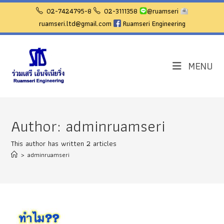
Skip
02-7424795-8
02-3111358
@ruamseri
to
ruamseri.ltd@gmail.com
Ruamseri Engineering
content
MENU
Author:
adminruamseri
This author has written 2 articles
>
adminruamseri