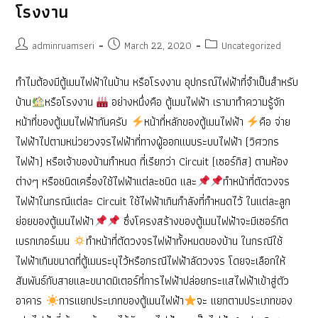
โรงงาน
Post
Post
Post
adminruamseri
March 22, 2020
Uncategorized
author:
published:
category:
ทำไมต้องมีตู้เมนไฟฟ้าในบ้าน หรือโรงงาน อุปกรณ์ไฟฟ้าที่จำเป็นสำหรับ
บ้าน
หรือโรงงาน
อย่างหนึ่งคือ ตู้เมนไฟฟ้า เรามาทำความรู้จัก
หน้าที่ของตู้เมนไฟฟ้ากันครับ
หน้าที่หลักของตู้เมนไฟฟ้า
คือ จ่าย
ไฟฟ้าไปตามหน่วยวงจรไฟฟ้าที่ทางผู้ออกแบบระบบไฟฟ้า (วิศวกร
ไฟฟ้า) หรือเจ้าของบ้านกำหนด ที่เรียกว่า Circuit (เซอร์กิส) ตามห้อง
ต่างๆ หรือชนิดเครื่องใช้ไฟฟ้าแต่ละชนิด และ
ทำหน้าที่ตัดวงจร
ไฟฟ้าในกรณีแต่ละ Circuit ใช้ไฟฟ้าเกินกำลังที่กำหนดไว้ ในแต่ละลูก
ย่อยของตู้เมนไฟฟ้า
ซึ่งโครงสร้างของตู้เมนไฟฟ้าจะมีเซอร์กิต
เบรกเกอร์เมน
ทำหน้าที่ตัดวงจรไฟฟ้าทั้งหมดของบ้าน ในกรณีใช้
ไฟฟ้าเกินขนาดที่ตู้เมนระบุไว้หรือกรณีไฟฟ้าลัดวงจร โดยจะเลือกให้
สัมพันธ์กับสายและขนาดมิเตอร์ที่การไฟฟ้าปล่อยกระแสไฟฟ้าเข้าสู่ตัว
อาคาร
การแยกประเภทของตู้เมนไฟฟ้า
จะ แยกตามประเภทของ