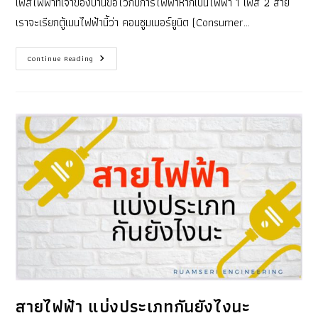
เฟสไฟฟ้าที่เจ้าของบ้านขอไว้กับการไฟฟ้าหากเป็นไฟฟ้า 1 เฟส 2 สาย
เราจะเรียกตู้เมนไฟฟ้านี้ว่า คอนซูมเมอร์ยูนิต (Consumer…
ทำไม
Continue Reading
ต้อง
มี
ตู้
เมน
ไฟฟ้า
ใน
บ้าน
หรือ
โรงงาน
สายไฟฟ้า แบ่งประเภทกันยังไงนะ