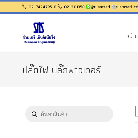
Skip
02-7424795-8
02-3111358
@ruamseri
ruamseri.l
to
content
หน้า
ปลั๊กไฟ ปลั๊กพาวเวอร์
Products
search