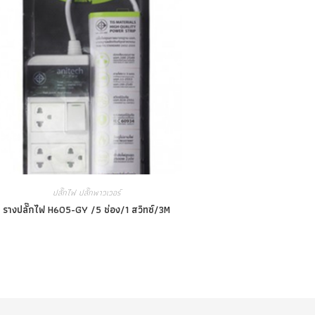
ปลั๊กไฟ ปลั๊กพาวเวอร์
รางปลั๊กไฟ H605-GY /5 ช่อง/1 สวิทซ์/3M